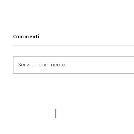
Commenti
Scrivi un commento...
Il SIULP a Telequattro
Muscol
Marino
l'Ital
lascia
preca
|
LINK ISTITUZIONALI
Polizia Di Stato
Ministero Interno