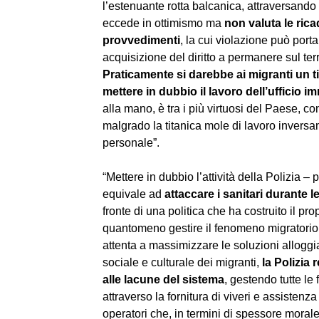
l’estenuante rotta balcanica, attraversando c
eccede in ottimismo ma 
non valuta le rica
provvedimenti
, la cui violazione può port
acquisizione del diritto a permanere sul terr
Praticamente si darebbe ai migranti un t
mettere in dubbio il lavoro dell’ufficio 
alla mano, è tra i più virtuosi del Paese, con
malgrado la titanica mole di lavoro inversa
personale”.
“Mettere in dubbio l’attività della Polizia 
equivale ad 
attaccare i sanitari durante 
fronte di una politica che ha costruito il pr
quantomeno gestire il fenomeno migratorio 
attenta a massimizzare le soluzioni alloggia
sociale e culturale dei migranti, 
la Polizia 
alle lacune del sistema
, gestendo tutte l
attraverso la fornitura di viveri e assistenz
operatori che, in termini di spessore moral