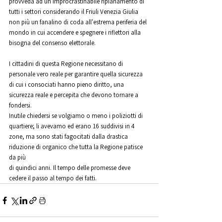
provveda ad un improcrastinabile ripianamento di 
tutti i settori considerando il Friuli Venezia Giulia 
non più un fanalino di coda all'estrema periferia del 
mondo in cui accendere e spegnere i riflettori alla 
bisogna del consenso elettorale.
I cittadini di questa Regione necessitano di 
personale vero reale per garantire quella sicurezza 
di cui i consociati hanno pieno diritto, una 
sicurezza reale e percepita che devono tornare a 
fondersi.
Inutile chiedersi se volgiamo o meno i poliziotti di 
quartiere; li avevamo ed erano 16 suddivisi in 4
zone, ma sono stati fagocitati dalla drastica 
riduzione di organico che tutta la Regione patisce 
da più
di quindici anni. Il tempo delle promesse deve 
cedere il passo al tempo dei fatti.