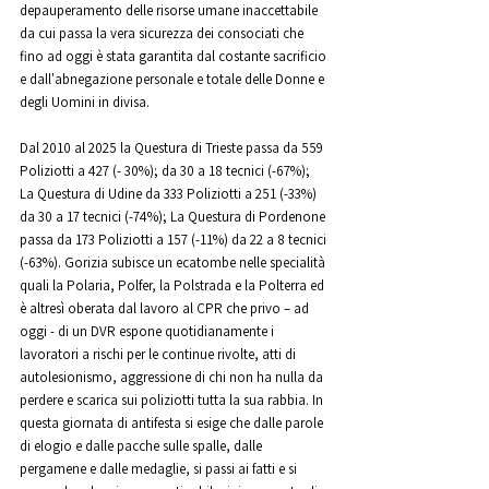
depauperamento delle risorse umane inaccettabile 
da cui passa la vera sicurezza dei consociati che 
fino ad oggi è stata garantita dal costante sacrificio 
e dall'abnegazione personale e totale delle Donne e 
degli Uomini in divisa.
Dal 2010 al 2025 la Questura di Trieste passa da 559 
Poliziotti a 427 (- 30%); da 30 a 18 tecnici (-67%); 
La Questura di Udine da 333 Poliziotti a 251 (-33%) 
da 30 a 17 tecnici (-74%); La Questura di Pordenone 
passa da 173 Poliziotti a 157 (-11%) da 22 a 8 tecnici 
(-63%). Gorizia subisce un ecatombe nelle specialità 
quali la Polaria, Polfer, la Polstrada e la Polterra ed 
è altresì oberata dal lavoro al CPR che privo – ad 
oggi - di un DVR espone quotidianamente i 
lavoratori a rischi per le continue rivolte, atti di 
autolesionismo, aggressione di chi non ha nulla da 
perdere e scarica sui poliziotti tutta la sua rabbia. In 
questa giornata di antifesta si esige che dalle parole 
di elogio e dalle pacche sulle spalle, dalle 
pergamene e dalle medaglie, si passi ai fatti e si 