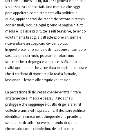
del core business di chi, dal 1852 genera e mantiene 
sicurezza tra i consociati. Una materia che oggi 
pare appaltata completamente alla politica la 
quale, appropriatasi del redditizio settore in termini 
consensuali, occupa ogni giorno le pagine di tutti i 
media e i palinsesti di tutte le reti televisive, tenendo 
volutamente la soglia dell'attenzione altissima e 
ricavandone un cospicuo dividendo utili.
In questo scenario surreale di invasione di campo o 
sostituzione dei ruoli, possiamo notare uno 
schema che si dispiega e si ripete mistificando la 
realtà quotidiana che viene data in pasto ai media e 
che si cercherà di riportare alla realtà fattuale, 
lasciando il lettore alle proprie valutazioni.
La percezione di sicurezza che viene fatta filtrare 
artatamente ai media è bassa; il telos che si 
prefigge e che raggiunge è quello di generare nel 
collettivo ansia ed inquietudine; Il decisore politico 
identifica il nemico nel delinquente che prende le 
sembianze di tutto l'universo mondo di chi ha 
etichettato come clandestini, dell'altro ed in 