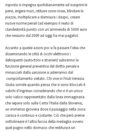
risposta si impegna quotidianamente ad inasprire le 
pene, erigere muri, istituire zone rosse, blindare le 
piazze, moltiplicare a dismisura i daspo, creare 
nuove norme penali (ad esempio il reato di 
clandestinità punito con un'ammenda di 5000 euro 
che nessuno dal 2009 ad oggi ha mai pagato).
Accanto a queste azioni poi si fa passare l'idea che 
disseminando le città di occhi elettronici i 
delinquenti (autoctoni e stranieri) subiranno la 
funzione general preventiva del diritto penale e 
minacciati dalla sanzione si asterranno dal 
 comportamento vietato. Chi vive in Friuli Venezia 
Giulia sorride quando pensa che si sono bloccati 4 
valichi d'ingresso considerando che vi è un unico 
solo valico rappresentato dalla linea immaginaria 
che separa solo sulla Carta l'Italia dalla Slovenia; 
un immenso groviera dove il passaggio nella zona 
carsica è continuo e costante. Ciò che però preme 
sottolineare è l'altra faccia della medaglia ovvero 
quel pugno nello stomaco che restituisce un 