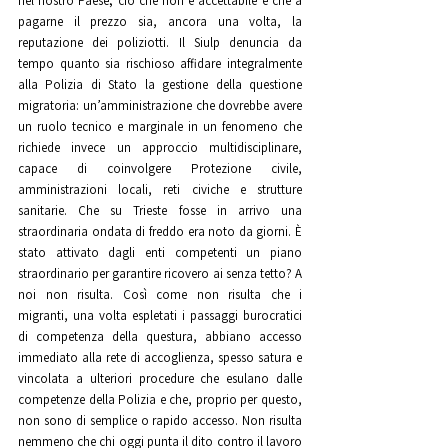
nel nostro Paese; ciò che non è accettabile è che a 
pagarne il prezzo sia, ancora una volta, la 
reputazione dei poliziotti. Il Siulp denuncia da 
tempo quanto sia rischioso affidare integralmente 
alla Polizia di Stato la gestione della questione 
migratoria: un’amministrazione che dovrebbe avere 
un ruolo tecnico e marginale in un fenomeno che 
richiede invece un approccio multidisciplinare, 
capace di coinvolgere Protezione civile, 
amministrazioni locali, reti civiche e strutture 
sanitarie. Che su Trieste fosse in arrivo una 
straordinaria ondata di freddo era noto da giorni. È 
stato attivato dagli enti competenti un piano 
straordinario per garantire ricovero ai senza tetto? A 
noi non risulta. Così come non risulta che i 
migranti, una volta espletati i passaggi burocratici 
di competenza della questura, abbiano accesso 
immediato alla rete di accoglienza, spesso satura e 
vincolata a ulteriori procedure che esulano dalle 
competenze della Polizia e che, proprio per questo, 
non sono di semplice o rapido accesso. Non risulta 
nemmeno che chi oggi punta il dito contro il lavoro 