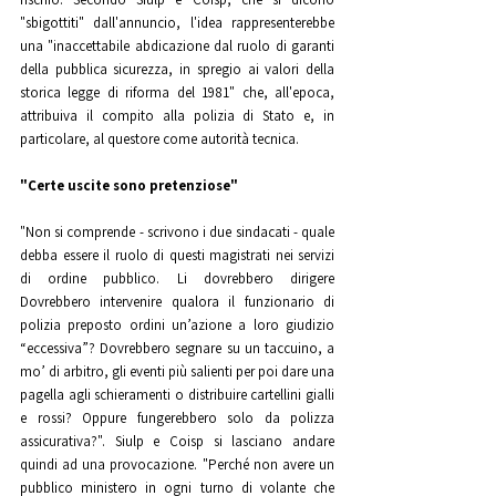
"sbigottiti" dall'annuncio, l'idea rappresenterebbe 
una "inaccettabile abdicazione dal ruolo di garanti 
della pubblica sicurezza, in spregio ai valori della 
storica legge di riforma del 1981" che, all'epoca, 
attribuiva il compito alla polizia di Stato e, in 
particolare, al questore come autorità tecnica. 
"Certe uscite sono pretenziose"
"Non si comprende - scrivono i due sindacati - quale 
debba essere il ruolo di questi magistrati nei servizi 
di ordine pubblico. Li dovrebbero dirigere 
Dovrebbero intervenire qualora il funzionario di 
polizia preposto ordini un’azione a loro giudizio 
“eccessiva”? Dovrebbero segnare su un taccuino, a 
mo’ di arbitro, gli eventi più salienti per poi dare una 
pagella agli schieramenti o distribuire cartellini gialli 
e rossi? Oppure fungerebbero solo da polizza 
assicurativa?". Siulp e Coisp si lasciano andare 
quindi ad una provocazione. "Perché non avere un 
pubblico ministero in ogni turno di volante che 