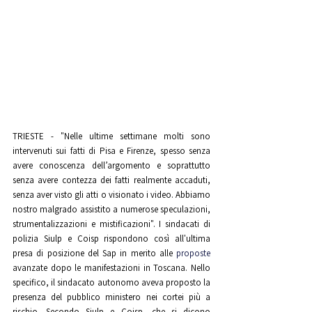
TRIESTE - "Nelle ultime settimane molti sono 
intervenuti sui fatti di Pisa e Firenze, spesso senza 
avere conoscenza dell’argomento e soprattutto 
senza avere contezza dei fatti realmente accaduti, 
senza aver visto gli atti o visionato i video. Abbiamo 
nostro malgrado assistito a numerose speculazioni, 
strumentalizzazioni e mistificazioni". I sindacati di 
polizia Siulp e Coisp rispondono così all'ultima 
presa di posizione del Sap in merito alle 
proposte
avanzate dopo le manifestazioni in Toscana. Nello 
specifico, il sindacato autonomo aveva proposto la 
presenza del pubblico ministero nei cortei più a 
rischio. Secondo Siulp e Coisp, che si dicono 