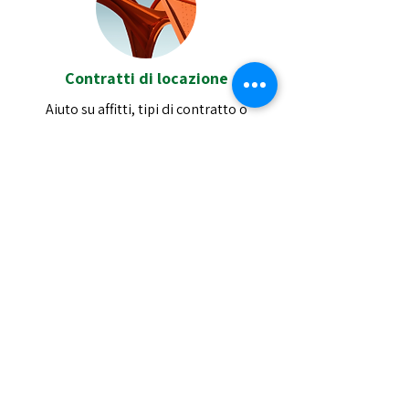
Contratti di locazione
Aiuto su
affitti, tipi di contratto o
registrazione dello stesso
Prenotare un appuntamento è
semplice
Per eventuali problematiche contatta il
3277829733
o invia un email a
trieste@siulp.it
|
LINK ISTITUZIONALI
Polizia Di Stato
Ministero Interno
Senato della Repubblica